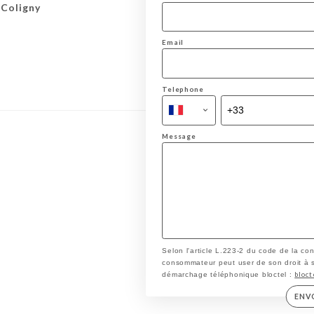
 Coligny
Email
Telephone
Message
Selon l'article L.223-2 du code de la co
consommateur peut user de son droit à s'i
bloct
démarchage téléphonique bloctel :
ENV