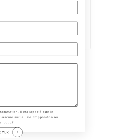
nsommation, il est rappelé que le
nscrire sur la liste d'opposition au
el.gouv.fr
OYER