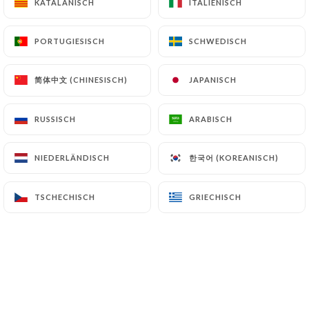
KATALANISCH
KATALANISCH
ITALIENISCH
ITALIENISCH
PORTUGIESISCH
PORTUGIESISCH
SCHWEDISCH
SCHWEDISCH
Helene W. bewertete
H
4/5
简体中文 (CHINESISCH)
简体中文 (CHINESISCH)
JAPANISCH
JAPANISCH
Bonne quiche et service friendly
27/01/2026
•
03:41
RUSSISCH
RUSSISCH
ARABISCH
ARABISCH
Romain L. bewertete
R
한국어 (KOREANISCH)
한국어 (KOREANISCH)
NIEDERLÄNDISCH
NIEDERLÄNDISCH
3/5
La qualité des plats n’est pas à la hauteur
TSCHECHISCH
TSCHECHISCH
GRIECHISCH
GRIECHISCH
de leurs prix. C’est dommage car cette
brasserie est bien placée et le cadre
traditionnel est agréable. L’accueil du
personnel en revanche ne déroge pas à la
réputation des cafés parisiens : expéditif
et pas très aimable.