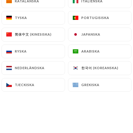
KATALANSKA
KATALANSKA
ITALIENSKA
ITALIENSKA
TYSKA
TYSKA
PORTUGISISKA
PORTUGISISKA
Helene W. bedömd
H
4/5
简体中文 (KINESISKA)
简体中文 (KINESISKA)
JAPANSKA
JAPANSKA
Bonne quiche et service friendly
27/01/2026
•
03:41
RYSKA
RYSKA
ARABISKA
ARABISKA
Romain L. bedömd
R
한국어 (KOREANSKA)
한국어 (KOREANSKA)
NEDERLÄNDSKA
NEDERLÄNDSKA
3/5
La qualité des plats n’est pas à la hauteur
TJECKISKA
TJECKISKA
GREKISKA
GREKISKA
de leurs prix. C’est dommage car cette
brasserie est bien placée et le cadre
traditionnel est agréable. L’accueil du
personnel en revanche ne déroge pas à la
réputation des cafés parisiens : expéditif
et pas très aimable.